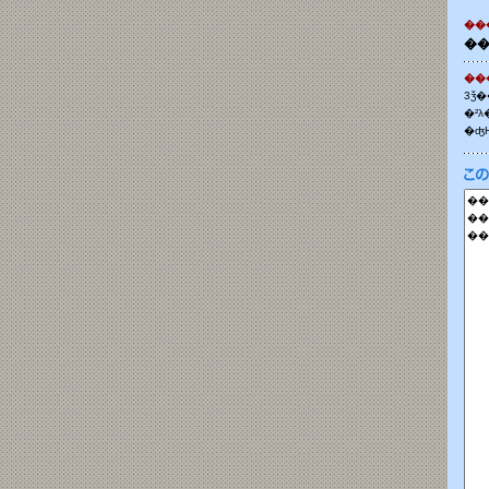
��
3ǯ
�ʤ