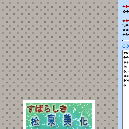
��
�
3ǯ
�ʤ