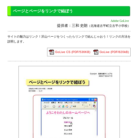
ページとページをリンクで結ぼう
Adobe GoLive
提供者：三和 史朗
（北海道古平町立古平小学校）
サイトの魅力はリンク！沢山ページをつくったらリンクで結んじゃおう！リンクの方法を
説明します。
GoLive CS (PDF/536KB)
GoLive (PDF/820kB)