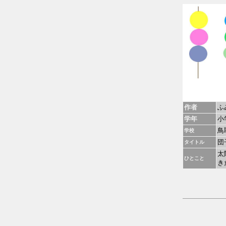
作者
ふ
学年
小
鳥
学校
団
タイトル
太
ひとこと
き