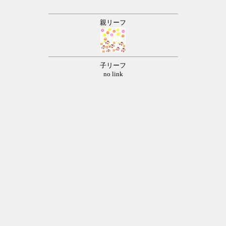
親リーフ
子リーフ
no link