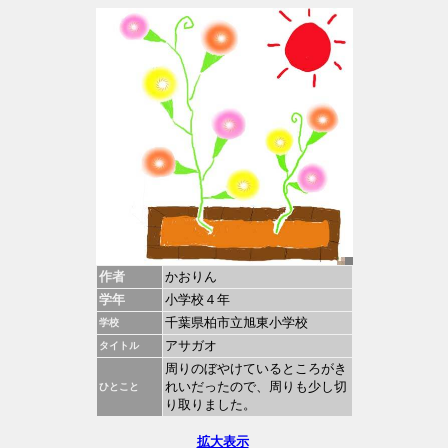
作者
かおりん
学年
小学校４年
千葉県柏市立旭東小学校
学校
アサガオ
タイトル
周りのぼやけているところがき
れいだったので、周りも少し切
ひとこと
り取りました。
拡大表示