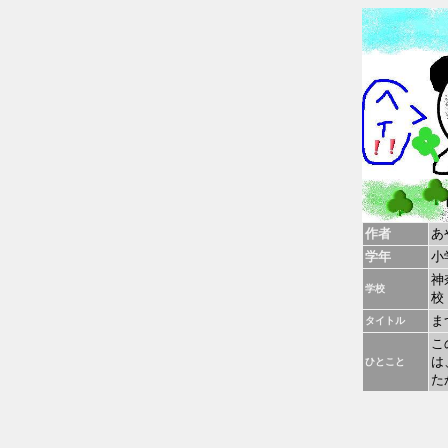
作者
あ
学年
小
神
学校
校
ま
タイトル
こ
は
ひとこと
た