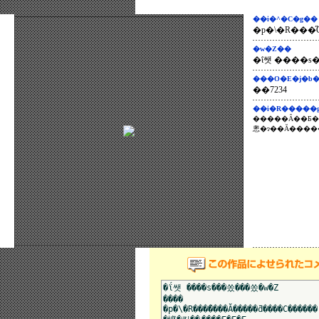
��i�^�C�g��
�p�\�R���
�w�Z��
�ΐ쌧 ����
���O�E�j�b�
��7234
��i�R�����
�����Ȃ��Ƃ�
悤�ɂ��Ă����