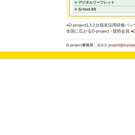
デジタルリーフレット
▶
School XR
▶
●
D-project1人1台端末活用研修パ
全国に広がるD-project
●
賛助会員
●
D-project事務局
：連絡先
project@d-projec