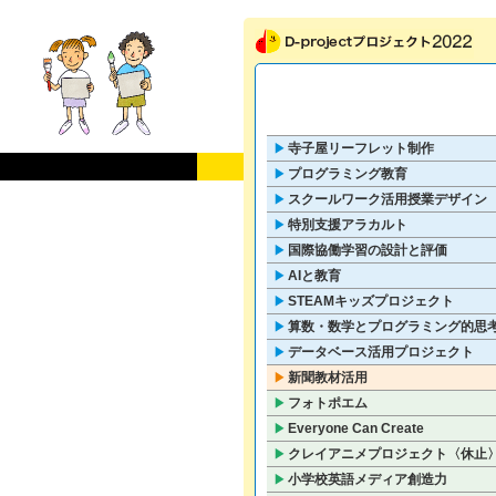
寺子屋リーフレット制作
▶
プログラミング教育
▶
スクールワーク活用授業デザイン
▶
特別支援アラカルト
▶
国際協働学習の設計と評価
▶
AIと教育
▶
STEAMキッズプロジェクト
▶
算数・数学とプログラミング的思
▶
データベース活用プロジェクト
▶
新聞教材活用
▶
フォトポエム
▶
Everyone Can Create
▶
クレイアニメプロジェクト〈休止
▶
小学校英語メディア創造力
▶