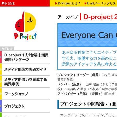
▶
D-Projectとは？
▶
D-allメーリングリス
HOME
あらゆる授業にクリエイティブ
する力、協働する力を高めるこ
授業のアイディアを共に考える
プロジェクトリーダー（所属）
：稲田 健
賀龍谷学園）
メンバー（所属）
：山中 昭岳（さとえ学
校）／茗荷谷 衣里奈（小松市立符津小学
アドバイザー（所属）
：反田 任（同志社
プロジェクト中間報告 -（夏
オンラインでのミーティングにて