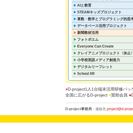
AIと教育
▶
STEAMキッズプロジェクト
▶
算数・数学とプログラミング的思
▶
データベース活用プロジェクト
▶
新聞教材活用
▶
フォトポエム
▶
Everyone Can Create
▶
クレイアニメプロジェクト〈休止
▶
小学校英語メディア創造力
▶
デジタルリーフレット
▶
School XR
▶
●
D-project1人1台端末活用研修パ
全国に広がるD-project
●
賛助会員
●
D-project事務局
：連絡先
project@d-projec