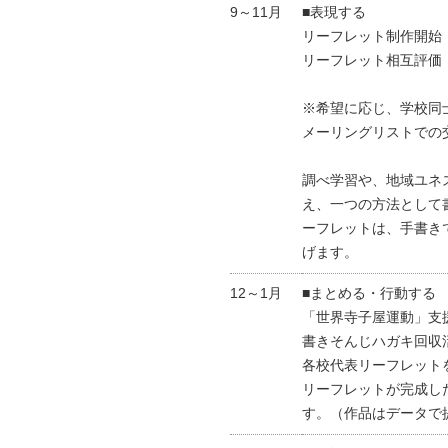
9～11月
■表現する
リーフレット制作開始
リーフレット相互評
※希望に応じ、学校同
メーリングリストでの
調べ学習や、地域ユネ
え、一つの方法として
ーフレットは、手書き
げます。
12～1月
■まとめる・行動する
「世界寺子屋運動」支
書きそんじハガキ回収
各校代表リーフレットを
リーフレットが完成し
す。（作品はデータで