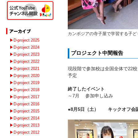
カンボジアの寺子屋で学習する子ど
▶D-project 2025
▶D-project 2024
プロジェクト中間報告
▶D-project 2023
▶D-project 2022
現段階で参加校は全国全体で22校
▶D-project 2021
予定
▶D-project 2020
▶D-project 2019
終了したイベント
▶D-project 2018
～7月 参加申し込み
▶D-project 2017
▶D-project 2016
●8月5日（土） キックオフ会
▶D-project 2015
▶D-project 2014
▶D-project 2013
▶D-project 2012