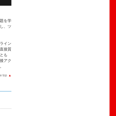
題を学
し、ツ
ライン
直接質
とも
後アク
。
e top
▲