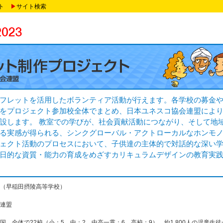
ト
▶
サイト検索
フレットを活用したボランティア活動が行えます。各学校の募金
をプロジェクト参加校全体でまとめ、日本ユネスコ協会連盟によ
設します。 教室での学びが、社会貢献活動につながり、そして地
る実感が得られる、シンクグローバル・アクトローカルなホンモ
ェクト活動のプロセスにおいて、子供達の主体的で対話的な深い
日的な資質・能力の育成をめざすカリキュラムデザインの教育実
（早稲田摂陵高等学校）
連盟
国 全体で22校（小：5 中：2 中高一貫：6 高校：9）、約1,800人の児童生