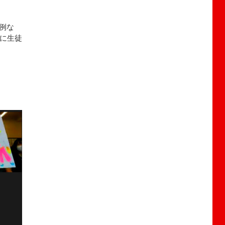
事例な
うに生徒