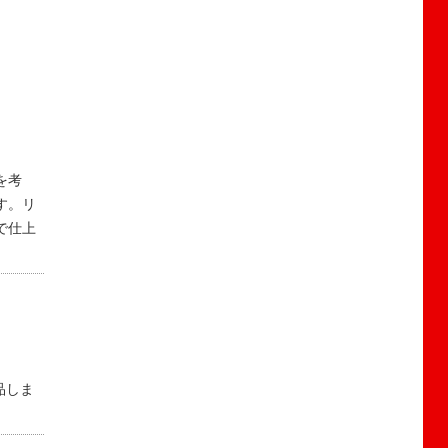
を考
す。リ
で仕上
品しま