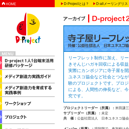
▶
D-Projectとは？
▶
D-allメーリングリス
HOME
リーフレット制作に加え、リー
きそんじハガキ回収による収益
実際にカンボジアに寺子屋を開
ユネスコ協会など社会とつなが
験のプロジェクトです。プロジ
による、人間性の伸長など、今
究です。
プロジェクトリーダー（所属）：
米田謙三
サブリーダー（所属）：
未定
共 催：
公益社団法人 日本ユネスコ協会
メンバー（所属）：
現段階で 参加校は全