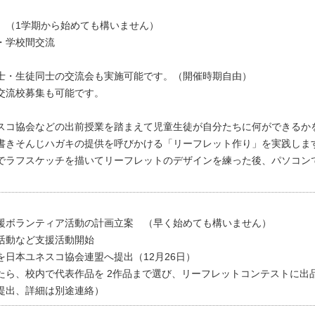
 （1学期から始めても構いません）
価・学校間交流
士・生徒同士の交流会も実施可能です。（開催時期自由）
交流校募集も可能です。
スコ協会などの出前授業を踏まえて児童生徒が自分たちに何ができるか
書きそんじハガキの提供を呼びかける「リーフレット作り」を実践しま
でラフスケッチを描いてリーフレットのデザインを練った後、パソコン
援ボランティア活動の計画立案 （早く始めても構いません）
活動など支援活動開始
日本ユネスコ協会連盟へ提出（12月26日）
たら、校内で代表作品を 2作品まで選び、リーフレットコンテストに出
提出、詳細は別途連絡）