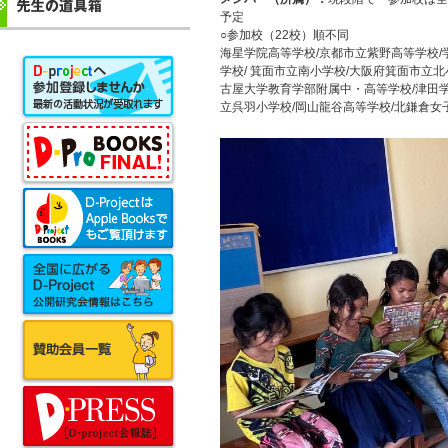
予定
○参加校（22校）順不同
海星学院高等学校/京都市立紫野高等学校/
学校/ 箕面市立南小学校/大阪府箕面市立
古屋大学教育学部附属中・高等学校/津田学
立呉羽小学校/岡山龍谷高等学校/北鎌倉女