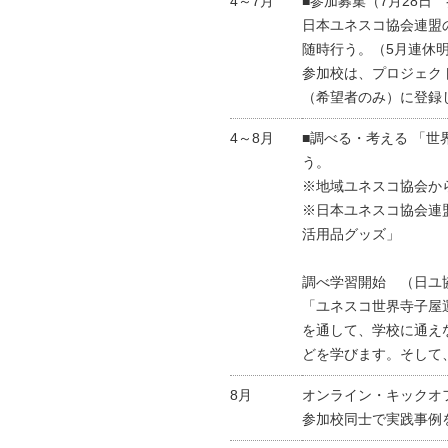
4～7月
■参加募集（7月28日
日本ユネスコ協会連盟のW
随時行う。（5月連休
参加校は、プロジェクト専
（希望者のみ）に登録
4～8月
■調べる・考える 「
う。
※地域ユネスコ協会か
※日本ユネスコ協会連
活用品グッズ」
調べ学習開始 （日ユ
「ユネスコ世界寺子屋
を通して、学校に通え
どを学びます。そして
8月
オンライン・キックオ
参加校同士で実践事例