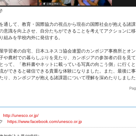
子
を通して、教育・国際協力の視点から現在の国際社会が抱える諸課
の意識を向上させ、自分たちができることを考えてアクションに移
り組みを学校内外に発信する。
屋学習者の自宅、日本ユネスコ協会連盟のカンボジア事務所とオン
子や農村での暮らしぶりを見たり、カンボジアの参加者の目を見て
とって、「教科書やネットに載っている写真の向こう側」に行くと
流ができると確信できる貴重な体験になりました。また、最後に事
たり、カンボジアが抱える諸課題について理解を深めたりしました
Pag
ト
http://unesco.or.jp/
ック
https://www.facebook.com/unesco.or.jp