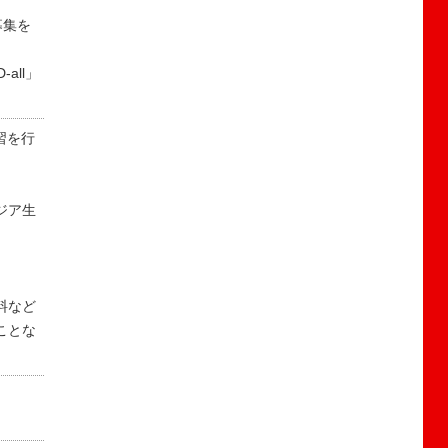
募集を
all」
習を行
ジア生
料など
ことな