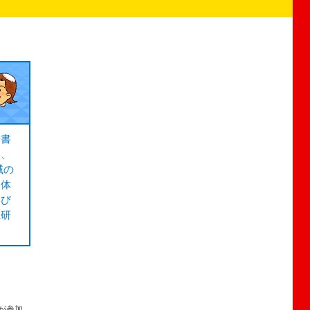
や書
り、
域の
ノ体
学び
践研
徒が参加