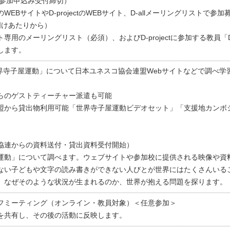
 参加申込み受付締切）
EBサイトやD-projectのWEBサイト、D-allメーリングリストで参加
明けあたりから）
用のメーリングリスト（必須）、およびD-projectに参加する教員「D-
します。
世界寺子屋運動」について日本ユネスコ協会連盟Webサイトなどで調べ学
らのゲストティーチャー派遣も可能
盟から貸出物利用可能「世界寺子屋運動ビデオセット」「支援地カンボ
協連からの資料送付・貸出資料受付開始）
運動」について調べます。ウェブサイトや参加校に提供される映像や資
ない子どもや文字の読み書きができない人びとが世界にはたくさんいる
、なぜそのような状況が生まれるのか、世界が抱える問題を探ります。
フミーティング（オンライン・教員対象）＜任意参加＞
を共有し、その後の活動に反映します。