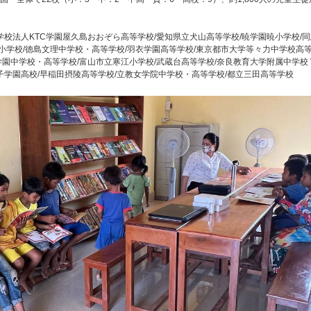
学校法人KTC学園屋久島おおぞら高等学校/愛知県立犬山高等学校/暁学園暁小学校/
北小学校/徳島文理中学校・高等学校/羽衣学園高等学校/東京都市大学等々力中学校高等
園中学校・高等学校/富山市立寒江小学校/武蔵台高等学校/奈良教育大学附属中学校
子学園高校/早稲田摂陵高等学校/立教女学院中学校・高等学校/都立三田高等学校